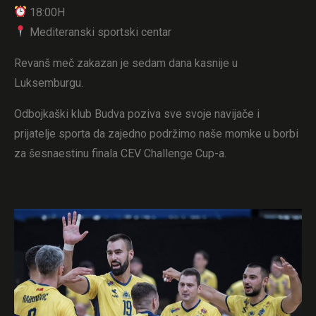
18:00H
Mediteranski sportski centar
Revanš meč zakazan je sedam dana kasnije u
Luksemburgu.
Odbojkaški klub Budva poziva sve svoje navijače i
prijatelje sporta da zajedno podržimo naše momke u borbi
za šesnaestinu finala CEV Challenge Cup-a.