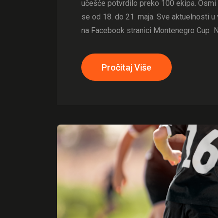
učešće potvrdilo preko 100 ekipa. Osmi 
se od 18. do 21. maja. Sve aktuelnosti u v
na Facebook stranici Montenegro Cup Nasl
Pročitaj Više