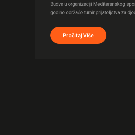
Budva u organizaciji Mediteranskog spor
godine održaće turnir prijateljstva za djec
Pročitaj Više