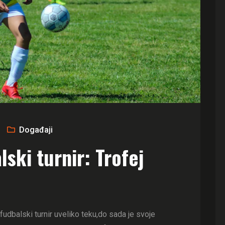
Događaji
ski turnir: Trofej
dbalski turnir uveliko teku,do sada je svoje