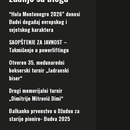
“Hola Montenegro 2026” donosi
Budvi događaj evropskog i
svjetskog karaktera
SAOPŠTENJE ZA JAVNOST –
Takmičenje u powerliftingu
Otvoren 35. međunarodni
bokserski turnir „Jadranski
biser“
Drugi memorijalni turnir
„Dimitrije Mitrović Dimi“
Balkanko prvenstvo u Džudou za
starije pionire- Budva 2025