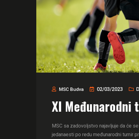
02/03/2023
D
MSC Budva
XI Međunarodni tu
MSC sa zadovoljstvo najavljuje da će se u
jedanaesti po redu međunarodni turnir prij