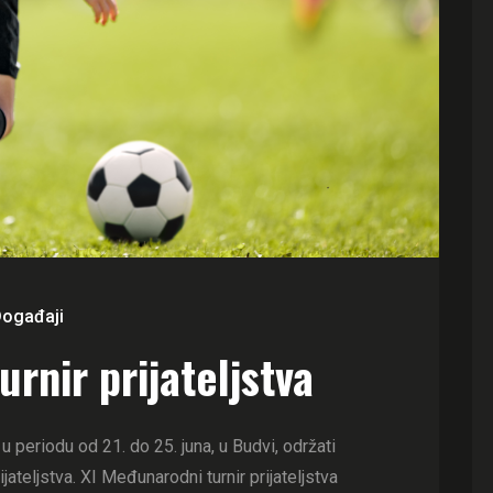
ogađaji
rnir prijateljstva
 periodu od 21. do 25. juna, u Budvi, održati
ateljstva. XI Međunarodni turnir prijateljstva