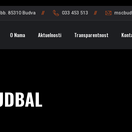
 bb. 85310 Budva
033 453 513
mscbud
O Nama
Aktuelnosti
Transparentnost
Kont
UDBAL