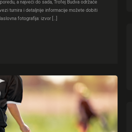
poredu, a najveći do sada, Trofej Budva održaće
ezi turnira i detaljnije informacije možete dobiti
ovna fotografija: izvor [...]