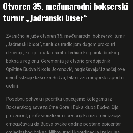
Otvoren 35. međunarodni bokserski
turnir „Jadranski biser“
Zvanično je juče otvoren 35. međunarodni bokserski turnir
„Jadranski biser“, turnir sa tradicijom dugom preko tri
decenije, koji je postao simbol vrhunskog omladinskog
boksa u regionu. Ceremoniju je otvorio predsjednik
Opštine Budva Nikola Jovanović, naglašavajući značaj ove
manifestacije kako za Budvu, tako i za crnogorski sport u
cjelini.
Posebnu pohvalu i podršku upućujemo kolegama iz
Bokserskog saveza Crne Gore i Boks kluba Budva, čija
predanost, profesionalizam i besprijekorna organizacija
omogućavaju da Budva svake godine postane epicentar
omladinskog boksa. Njihov trud i koordinacija iza kulisa